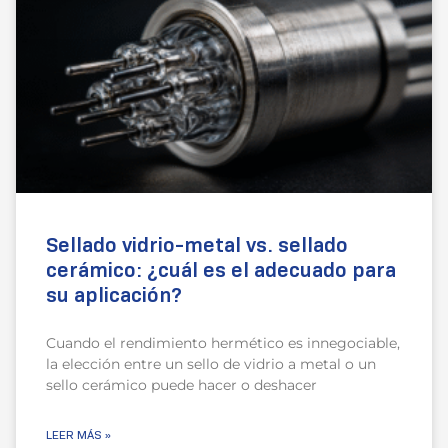
Sellado vidrio-metal vs. sellado
cerámico: ¿cuál es el adecuado para
su aplicación?
Cuando el rendimiento hermético es innegociable,
la elección entre un sello de vidrio a metal o un
sello cerámico puede hacer o deshacer
LEER MÁS »