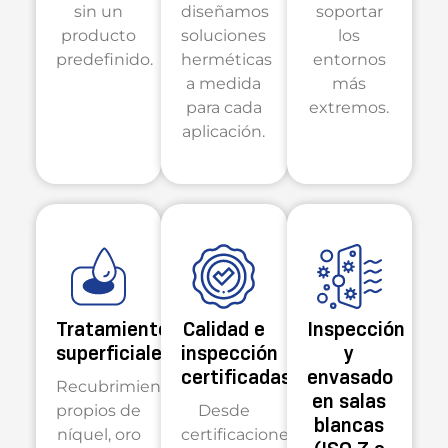
sin un
diseñamos
soportar
producto
soluciones
los
predefinido.
herméticas
entornos
a medida
más
para cada
extremos.
aplicación.
Tratamientos
Calidad e
Inspección
superficiales/chapado
inspección
y
certificadas
envasado
Recubrimientos
en salas
propios de
Desde
blancas
níquel, oro
certificaciones