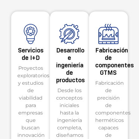
Servicios
Desarrollo
Fabricación
de I+D
e
de
ingeniería
componentes
Proyectos
de
GTMS
exploratorios
productos
y estudios
Fabricación
de
Desde los
de
viabilidad
conceptos
precisión
para
iniciales
de
empresas
hasta la
componentes
que
ingeniería
herméticos
buscan
completa,
capaces
innovación
diseñamos
de