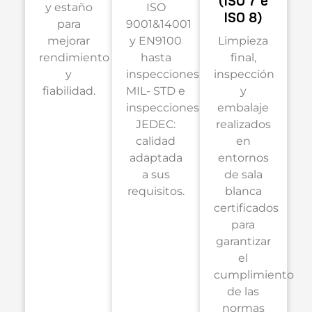
(ISO 7 e
y estaño
ISO
ISO 8)
para
9001&14001
mejorar
y EN9100
Limpieza
rendimiento
hasta
final,
y
inspecciones
inspección
fiabilidad.
MIL- STD e
y
inspecciones
embalaje
JEDEC:
realizados
calidad
en
adaptada
entornos
a sus
de sala
requisitos.
blanca
certificados
para
garantizar
el
cumplimiento
de las
normas