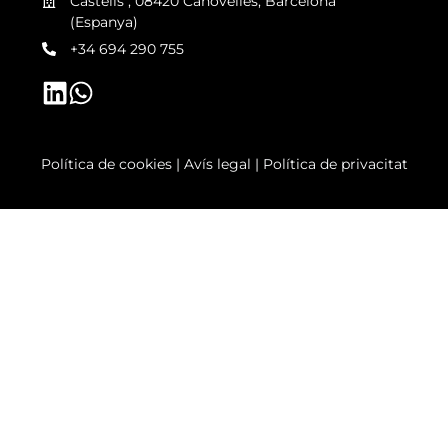
Castells", 08420 Canovelles, Barcelona
(Espanya)
+34 694 290 755
Política de cookies
|
Avís legal
|
Política de privacitat