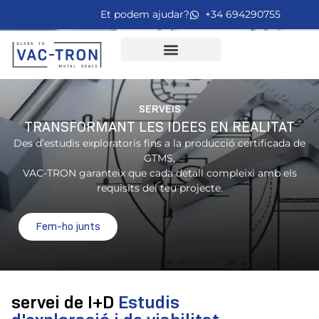
Et podem ajudar?
+34 694290755
SERVEIS
TRANSFORMANT LES IDEES EN REALITAT
Des d’estudis exploratoris fins a la producció certificada de
GTMS,
VAC-TRON garanteix que cada detall compleixi amb els
requisits del teu projecte.
Fem-ho junts
servei de I+D
Estudis