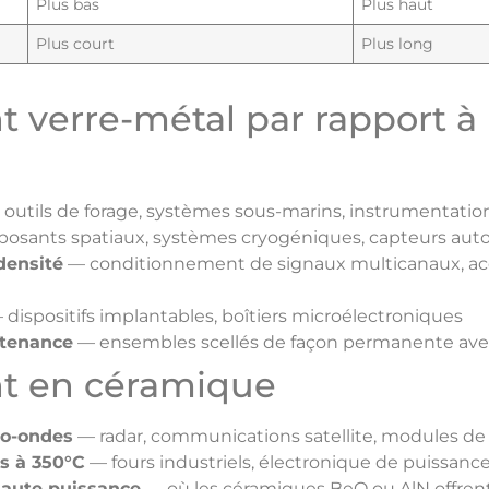
Plus bas
Plus haut
Plus court
Plus long
t verre-métal par rapport à
outils de forage, systèmes sous-marins, instrumentatio
sants spatiaux, systèmes cryogéniques, capteurs aut
densité
— conditionnement de signaux multicanaux, ac
dispositifs implantables, boîtiers microélectroniques
ntenance
— ensembles scellés de façon permanente avec
nt en céramique
ro-ondes
— radar, communications satellite, modules d
s à 350°C
— fours industriels, électronique de puissan
haute puissance
— où les céramiques BeO ou AlN offren