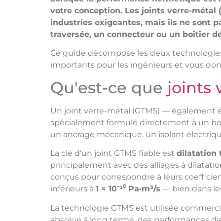
votre conception. Les joints verre-métal
industries exigeantes, mais ils ne sont 
traversée, un connecteur ou un boîtier de
Ce guide décompose les deux technologies 
importants pour les ingénieurs et vous donne
Qu'est-ce que
joints
Un joint verre-métal (GTMS) — également é
spécialement formulé directement à un boî
un ancrage mécanique, un isolant électriqu
La clé d'un joint GTMS fiable est
dilatation
principalement avec des alliages à dilatation
conçus pour correspondre à leurs coefficien
inférieurs à
1 × 10⁻¹⁰ Pa·m³/s
— bien dans les
La technologie GTMS est utilisée commercia
absolue à long terme, des performances dié