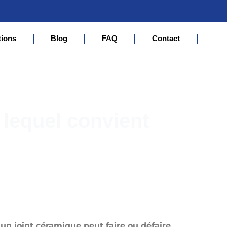
tions
Blog
FAQ
Contact
 lequel convient
un joint céramique peut faire ou défaire