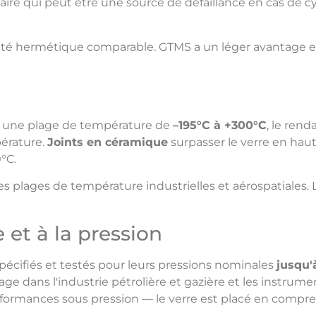
aire qui peut être une source de défaillance en cas de c
té hermétique comparable. GTMS a un léger avantage en
r une plage de température de
–195°C à +300°C
, le ren
pérature.
Joints en céramique
surpasser le verre en ha
°C.
 plages de température industrielles et aérospatiales. 
et à la pression
écifiés et testés pour leurs pressions nominales
jusqu'
orage dans l'industrie pétrolière et gazière et les instr
erformances sous pression — le verre est placé en compre