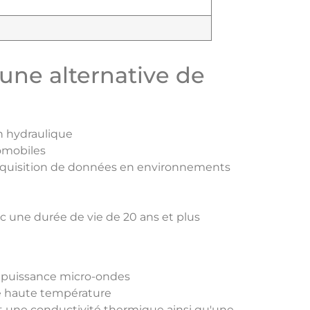
 une alternative de
n hydraulique
omobiles
quisition de données en environnements
 une durée de vie de 20 ans et plus
e puissance micro-ondes
ce haute température
t une conductivité thermique ainsi qu'une