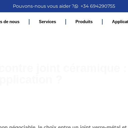
Pouvons-nous vous aider ?
+34 694290755
s de nous
Services
Produits
Applica
contre joint céramique :
pplication ?
n négociable, le choix entre un joint verre-métal et 