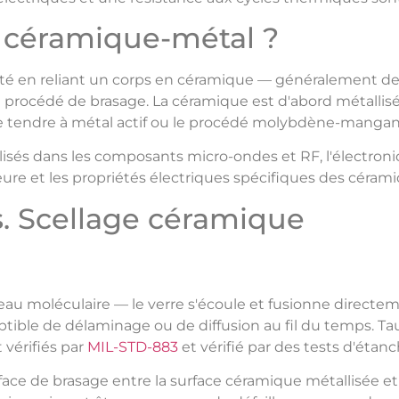
t céramique-métal ?
té en reliant un corps en céramique — généralement de l'
n procédé de brasage. La céramique est d'abord métallis
sage tendre à métal actif ou le procédé molybdène-manga
lisés dans les composants micro-ondes et RF, l'électroni
ure et les propriétés électriques spécifiques des cérami
s. Scellage céramique
eau moléculaire — le verre s'écoule et fusionne direct
ptible de délaminage ou de diffusion au fil du temps. Tau
vérifiés par
MIL-STD-883
et vérifié par des tests d'étan
face de brasage entre la surface céramique métallisée et