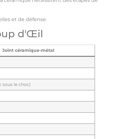
de la céramique nécessitent des étapes de
lles et de défense.
up d'Œil
Joint céramique-métal
t sous le choc)