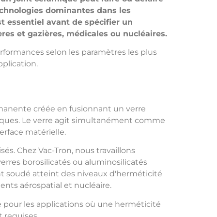
technologies dominantes dans les
t essentiel avant de spécifier un
ères et gazières, médicales ou nucléaires.
formances selon les paramètres les plus
pplication.
rmanente créée en fusionnant un verre
riques. Le verre agit simultanément comme
rface matérielle.
lisés. Chez Vac-Tron, nous travaillons
verres borosilicatés ou aluminosilicatés
int soudé atteint des niveaux d'herméticité
nts aérospatial et nucléaire.
 pour les applications où une herméticité
 requises.