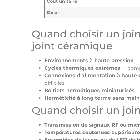
Coût unitaire
Délai
Quand choisir un join
joint céramique
Environnements à haute pression
— 
Cycles thermiques extrêmes
— compo
Connexions d'alimentation à haute 
difficiles
Boîtiers hermétiques miniaturisés
— 
Herméticité à long terme sans mai
Quand choisir un joi
Transmission de signaux RF ou mic
Températures soutenues supérieure
Ensembles de lasers ou de LED de 