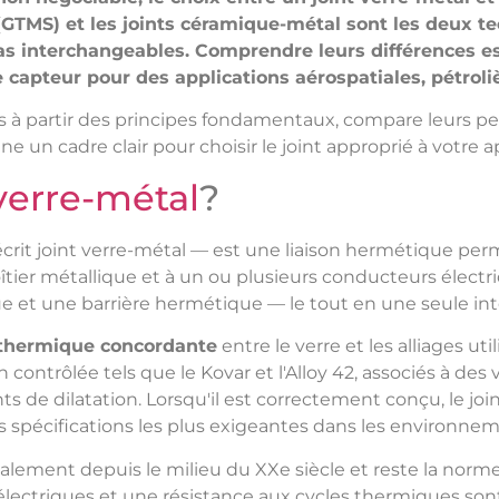
 (GTMS) et les joints céramique-métal sont les deux 
pas interchangeables. Comprendre leurs différences es
 capteur pour des applications aérospatiales, pétroli
à partir des principes fondamentaux, compare leurs per
 un cadre clair pour choisir le joint approprié à votre a
 verre-métal
?
crit joint verre-métal — est une liaison hermétique pe
tier métallique et à un ou plusieurs conducteurs élect
e et une barrière hermétique — le tout en une seule inte
 thermique concordante
entre le verre et les alliages uti
 contrôlée tels que le Kovar et l'Alloy 42, associés à des 
ts de dilatation. Lorsqu'il est correctement conçu, le jo
 spécifications les plus exigeantes dans les environneme
lement depuis le milieu du XXe siècle et reste la norme
lectriques et une résistance aux cycles thermiques sont