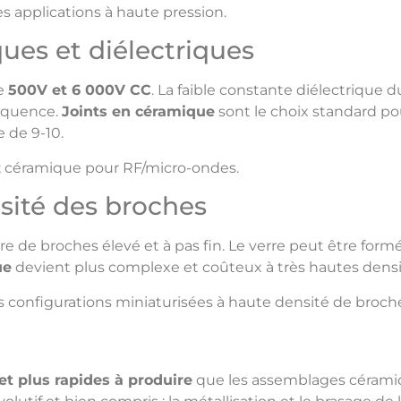
es applications à haute pression.
ues et diélectriques
re
500V et 6 000V CC
. La faible constante diélectrique 
réquence.
Joints en céramique
sont le choix standard p
e de 9-10.
; céramique pour RF/micro-ondes.
nsité des broches
e de broches élevé et à pas fin. Le verre peut être for
ue
devient plus complexe et coûteux à très hautes densi
s configurations miniaturisées à haute densité de broch
t plus rapides à produire
que les assemblages céramiq