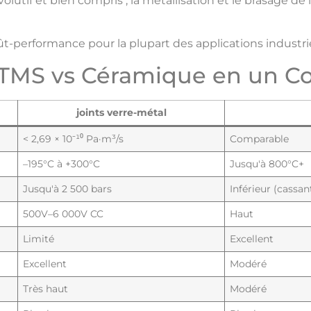
évolutif et bien compris ; la métallisation et le brasage 
t-performance pour la plupart des applications industrie
GTMS vs Céramique en un Co
joints verre-métal
< 2,69 × 10⁻¹⁰ Pa·m³/s
Comparable
–195°C à +300°C
Jusqu'à 800°C+
Jusqu'à 2 500 bars
Inférieur (cassan
500V–6 000V CC
Haut
Limité
Excellent
Excellent
Modéré
Très haut
Modéré