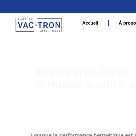
Accueil
À propo
Joint verre-métal 
le mieux à votre a
Lorsque la performance hermétique est no